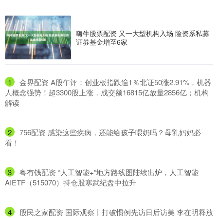
嗨牛股票配资 又一大型机构入场 险资系私募
证券基金增至6家
1
​金界配资 A股午评：创业板指跌逾1％北证50涨2.91%，机器
人概念强势！超3300股上涨，成交额16815亿放量2856亿；机构
解读
2
​756配资 感染这些疾病，还能给孩子喂奶吗？母乳妈妈必
看！
3
​粤有钱配资 “人工智能+”地方路线图陆续出炉，人工智能
AIETF（515070）持仓股寒武纪盘中拉升
4
​股民之家配资 国际观察丨打破惯例先访日后访美 李在明释放